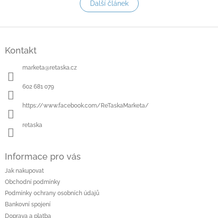
Další článek
Z
á
Kontakt
p
a
marketa
@
retaska.cz
t
í
602 681 079
https://www.facebook.com/ReTaskaMarketa/
retaska
Informace pro vás
Jak nakupovat
Obchodní podmínky
Podmínky ochrany osobních údajů
Bankovní spojení
Doprava a platba