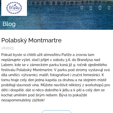
Přejít
Nák
Hledat
Přihlášení
na
obsah
koší
Blog
Polabský Montmartre
1.6.2023
Pokud byste si chtěli užít atmosféru Paříže a zrovna tam
neplánujete výlet, stačí přijet v sobotu 3.6. do Brandýsa nad
Labem, kde se v zámeckém parku koná již 9. ročník ojedinělého
festivalu Polabský Montmartre. V parku pod stromy vystavují svá
díla umělci, výtvarníci, malíři, fotografové i zruční řemeslníci. K
tomu hraje celý den jedna kapela za druhou a na stejném místě
probíhají slavnosti vína. Můžete navštívit některý z workshopů pro
děti i dospělé, dát si něco dobrého k jídlu a k pití a celý den se
kochat uměním pod širým nebem. Bývá to pokaždé
nezapomenutelný zážitek!