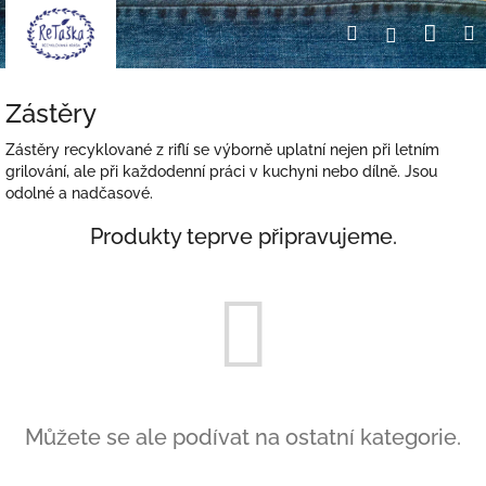
Přejít
Nák
Hledat
Přihlášení
na
obsah
koší
Zástěry
Zástěry recyklované z riflí se výborně uplatní nejen při letním
grilování, ale při každodenní práci v kuchyni nebo dílně. Jsou
odolné a nadčasové.
Produkty teprve připravujeme.
Můžete se ale podívat na ostatní kategorie.