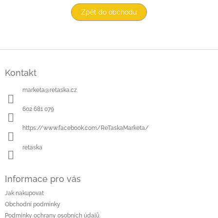
Zpět do obchodu
Z
á
Kontakt
p
a
marketa
@
retaska.cz
t
í
602 681 079
https://www.facebook.com/ReTaskaMarketa/
retaska
Informace pro vás
Jak nakupovat
Obchodní podmínky
Podmínky ochrany osobních údajů