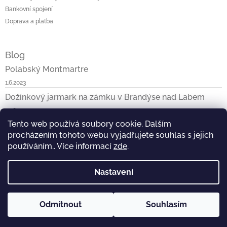
Bankovní spojení
Doprava a platba
Blog
Polabský Montmartre
1.6.2023
Dožínkový jarmark na zámku v Brandýse nad Labem
29.8.2022
Tento web používá soubory cookie. Dalším
Jak jsem byla s ReTaškou v ČT
procházením tohoto webu vyjadřujete souhlas s jejich
10.4.2021
používáním.. Více informací
zde
.
Toplist
Nastavení
Odmítnout
Souhlasím
Copyright 2026
ReTaška
. Všechna práva vyhrazena.
Vytvořil Shoptet