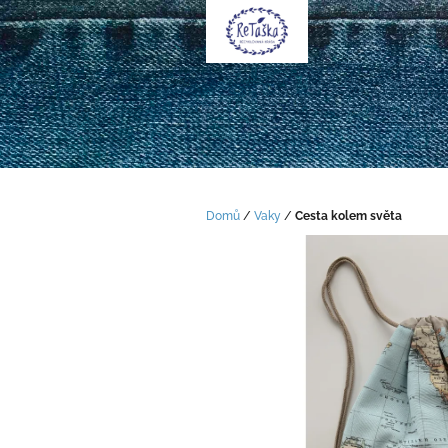
Přejít
na
obsah
Domů
/
Vaky
/
Cesta kolem světa