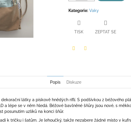
hvězdiček.
Kategorie
:
Vaky
TISK
ZEPTAT SE
Twitter
Facebook
Popis
Diskuze
dekorační látky a pískově hnědých riflí.
S podšívkou
z béžového plát
 3D a lépe se v něm hledá. Béžové bavlněné šňůry jsou nové, s měkko
ost posunutím uzlíků na konci šňůr.
ladí k tričku i šatům. Je lehoučký, takže nezabere žádné místo v kuf