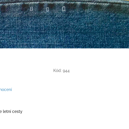
Nákupní
Hledat
Přihlášení
košík
Kód:
944
nocení
 letní cesty