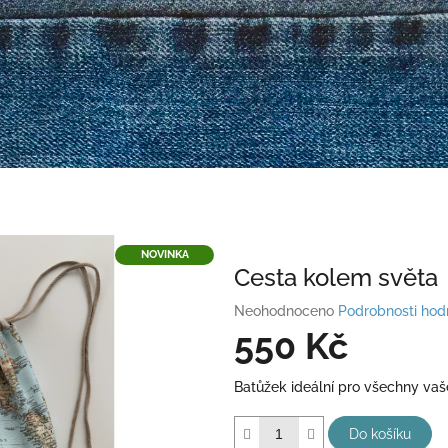
NOVINKA
Cesta kolem světa
Průměrné
Neohodnoceno
Podrobnosti hod
hodnocení
550 Kč
produktu
je
Měrná
Batůžek ideální pro všechny vaše
0,0
cena:
z
5
Do košíku