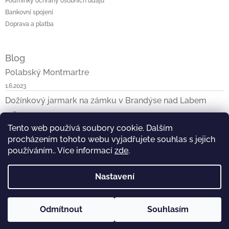
Podmínky ochrany osobních údajů
Bankovní spojení
Doprava a platba
Blog
Polabský Montmartre
1.6.2023
Dožínkový jarmark na zámku v Brandýse nad Labem
29.8.2022
Tento web používá soubory cookie. Dalším
Jak jsem byla s ReTaškou v ČT
procházením tohoto webu vyjadřujete souhlas s jejich
10.4.2021
používáním.. Více informací
zde
.
Toplist
Nastavení
Odmítnout
Souhlasím
Copyright 2026
ReTaška
. Všechna práva vyhrazena.
Vytvořil Shoptet