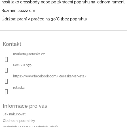
nosit jako crossbody nebo po zkrácení popruhu na jednom rameni.
Rozměr: 20x22 cm
Údržba: praní v pračce na 30°C (bez popruhu)
Z
á
Kontakt
p
a
marketa
@
retaska.cz
t
í
602 681 079
https://www.facebook.com/ReTaskaMarketa/
retaska
Informace pro vás
Jak nakupovat
Obchodní podmínky