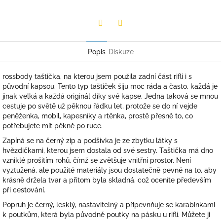
Twitter
Facebook
Popis
Diskuze
rossbody taštička, na kterou jsem použila zadní část riflí i s
původní kapsou. Tento typ taštiček šiju moc ráda a často, každá je
jinak velká a každá originál díky své kapse. Jedna taková se mnou
cestuje po světě už pěknou řádku let, protože se do ní vejde
peněženka, mobil, kapesníky a rtěnka, prostě přesně to, co
potřebujete mít pěkně po ruce.
Zapíná se na černý zip a podšívka je ze zbytku látky s
hvězdičkami, kterou jsem dostala od své sestry.
Taštička má dno
vzniklé prošitím rohů, čímž se zvětšuje vnitřní prostor. Není
vyztužená, ale použité materiály jsou dostatečně pevné na to, aby
krásně držela tvar a přitom byla skladná, což oceníte především
při cestování.
Popruh je černý, lesklý, nastavitelný a připevnňuje se karabinkami
k poutkům, která byla původně poutky na pásku u riflí. Můžete ji