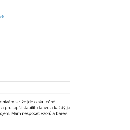
ve
omnívám se, že jde o skutečně
a pro lepší stabilitu lahve a každý je
í dojem. Mám nespočet vzorů a barev,