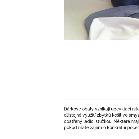
Dárkové obaly vznikají upcyklací ruk
důstojné využití zbytků košil ve smys
opatřený ladící stužkou. Některé maj
pokud máte zájem o konkrétní počet 