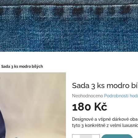
/
Sada 3 ks modro bílých
Sada 3 ks modro bí
Průměrné
Neohodnoceno
Podrobnosti hod
hodnocení
180 Kč
produktu
je
Měrná
Designové a vtipné dárkové oba
0,0
cena:
tyto 3 konkrétně z velmi luxusn
z
5