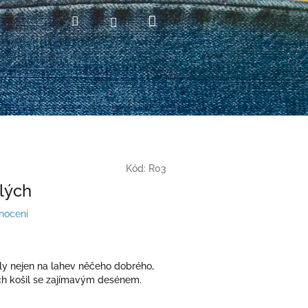
Nákupní
Hledat
Přihlášení
košík
Kód:
R03
lých
nocení
ly nejen na lahev něčeho dobrého,
ích košil se zajímavým desénem.