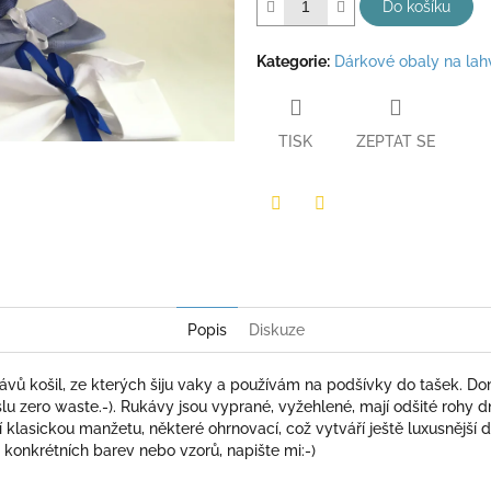
hvězdiček.
Do košíku
Kategorie
:
Dárkové obaly na lah
TISK
ZEPTAT SE
Twitter
Facebook
Popis
Diskuze
ávů košil, ze kterých šiju vaky a používám na podšívky do tašek. D
lu zero waste.-). Rukávy jsou vyprané, vyžehlené, mají odšité rohy dn
í klasickou manžetu, některé ohrnovací, což vytváří ještě luxusnějš
konkrétních barev nebo vzorů, napište mi:-)