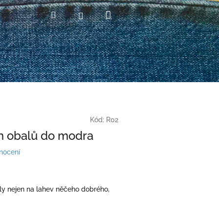
Nákupní
Hledat
Přihlášení
košík
Kód:
R02
h obalů do modra
nocení
ly nejen na lahev něčeho dobrého,