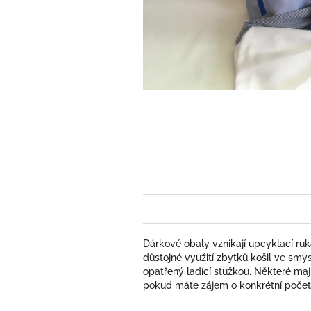
Dárkové obaly vznikají upcyklací ruk
důstojné využití zbytků košil ve smys
opatřený ladící stužkou. Některé maj
pokud máte zájem o konkrétní počet 