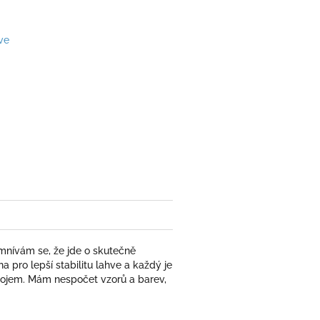
ve
omnívám se, že jde o skutečně
a pro lepší stabilitu lahve a každý je
í dojem. Mám nespočet vzorů a barev,