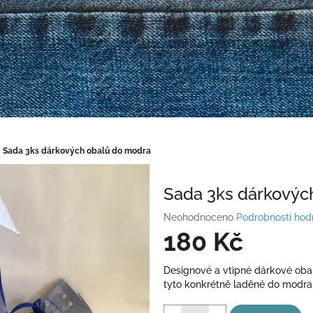
/
Sada 3ks dárkových obalů do modra
Sada 3ks dárkovýc
Průměrné
Neohodnoceno
Podrobnosti hod
hodnocení
180 Kč
produktu
je
Měrná
Designové a vtipné dárkové oba
0,0
cena:
tyto konkrétně laděné do modra
z
5