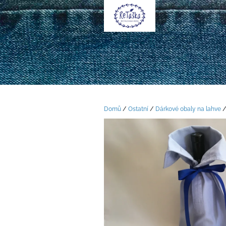
Přejít
na
obsah
Domů
/
Ostatní
/
Dárkové obaly na lahve