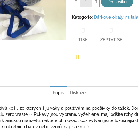
hvězdiček.
Do košíku
Kategorie
:
Dárkové obaly na lah
TISK
ZEPTAT SE
Twitter
Facebook
Popis
Diskuze
ávů košil, ze kterých šiju vaky a používám na podšívky do tašek. D
lu zero waste.-). Rukávy jsou vyprané, vyžehlené, mají odšité rohy dn
í klasickou manžetu, některé ohrnovací, což vytváří ještě luxusnějš
konkrétních barev nebo vzorů, napište mi:-)