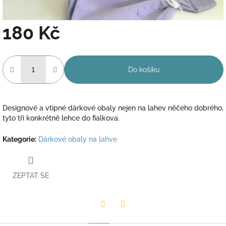
180 Kč
Měrná
cena:
Do košíku
Designové a vtipné dárkové obaly nejen na lahev něčeho dobrého,
tyto tři konkrétně lehce do fialkova.
Kategorie
:
Dárkové obaly na lahve
ZEPTAT SE
Twitter
Facebook