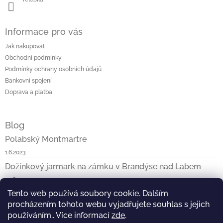
Informace pro vás
Jak nakupovat
Obchodní podmínky
Podmínky ochrany osobních údajů
Bankovní spojení
Doprava a platba
Blog
Polabský Montmartre
1.6.2023
Dožínkový jarmark na zámku v Brandýse nad Labem
29.8.2022
Tento web používá soubory cookie. Dalším
Jak jsem byla s ReTaškou v ČT
procházením tohoto webu vyjadřujete souhlas s jejich
10.4.2021
používáním.. Více informací
zde
.