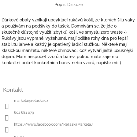
Popis
Diskuze
Dárkové obaly vznikají upcyklací rukávů košil, ze kterých šiju vaky
a používám na podšívky do tašek. Domnívám se, že jde o
skutečně důstojné využití zbytků košil ve smyslu zero waste.-).
Rukávy jsou vyprané, vyžehlené, mají odšité rohy dna pro lepší
stabilitu lahve a každý je opatřený ladící stužkou. Některé mají
klasickou manžetu, některé ohrnovací, což vytváří ještě luxusnější
dojem. Mám nespočet vzorů a barev, pokud máte zájem o
konkrétní počet konkrétních barev nebo vzorů, napište mi:-)
Z
á
Kontakt
p
a
marketa
@
retaska.cz
t
í
602 681 079
https://www.facebook.com/ReTaskaMarketa/
retaska